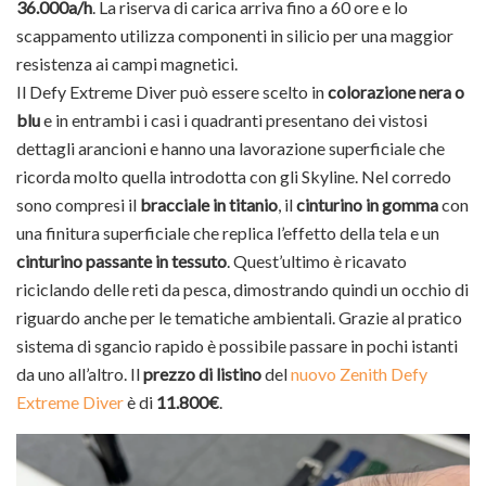
36.000a/h
. La riserva di carica arriva fino a 60 ore e lo
scappamento utilizza componenti in silicio per una maggior
resistenza ai campi magnetici.
Il Defy Extreme Diver può essere scelto in
colorazione nera o
blu
e in entrambi i casi i quadranti presentano dei vistosi
dettagli arancioni e hanno una lavorazione superficiale che
ricorda molto quella introdotta con gli Skyline. Nel corredo
sono compresi il
bracciale in titanio
, il
cinturino in gomma
con
una finitura superficiale che replica l’effetto della tela e un
cinturino passante in tessuto
. Quest’ultimo è ricavato
riciclando delle reti da pesca, dimostrando quindi un occhio di
riguardo anche per le tematiche ambientali. Grazie al pratico
sistema di sgancio rapido è possibile passare in pochi istanti
da uno all’altro. Il
prezzo di listino
del
nuovo Zenith Defy
Extreme Diver
è di
11.800€
.