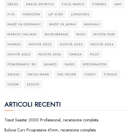
DRESS
DRESS SPORTIVI
FIELD WATCH
FORMEX
GMT
H-10
HAMILTON
LJP G100
LONGINES
MADE IN GERMANY
MADE IN JAPAN
MANUALI
MARCHI ITALIANI
MICROBRAND
MIDO
MIYOTA 9039
NOMOS
NOVITÀ 2022
NOVITÀ 2023
NOVITÀ 2024
NOVITÀ 2025
NOVITÀ 2026
OMEGA
PILOT
POWERMATIC 80
QUARZI
RADO
SPEEDMASTER
SW200
SWISS MADE
TAG HEUER
TISSOT
TITANIO
TUDOR
ZENITH
ARTICOLI RECENTI
Tissot Seastar 2000 Professional, recensione completa
Bulova Curv Progressive 41mm, recensione completa