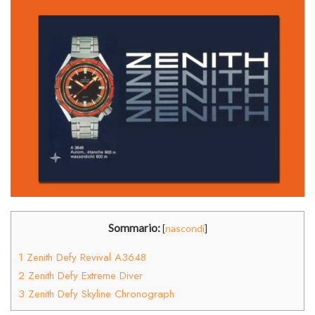
Sommario:
[
nascondi
]
1
Zenith Defy Revival A3648
2
Zenith Defy Extreme Diver
3
Zenith Defy Skyline Chronograph