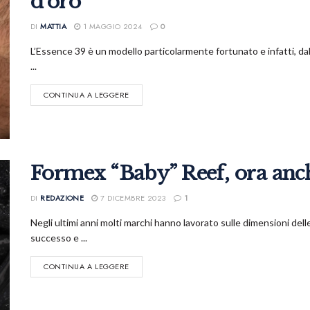
d’oro
DI
MATTIA
1 MAGGIO 2024
0
L’Essence 39 è un modello particolarmente fortunato e infatti, dalla
...
CONTINUA A LEGGERE
Formex “Baby” Reef, ora an
DI
REDAZIONE
7 DICEMBRE 2023
1
Negli ultimi anni molti marchi hanno lavorato sulle dimensioni delle
successo e ...
CONTINUA A LEGGERE