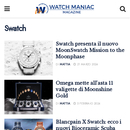
Swatch
Swatch presenta il nuovo
MoonSwatch Mission to the
Moonphase
DI
MATTIA
21 MARZO 2024
Omega mette all’asta 11
valigette di Moonshine
Gold
DI
MATTIA
5 FEBBRAIO 2024
Blancpain X Swatch: ecco i
nuovi Bioceramic Scuba