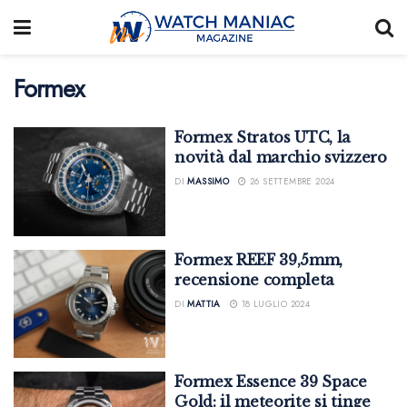
Formex
Formex Stratos UTC, la
novità dal marchio svizzero
DI
MASSIMO
26 SETTEMBRE 2024
Formex REEF 39,5mm,
recensione completa
DI
MATTIA
18 LUGLIO 2024
Formex Essence 39 Space
Gold: il meteorite si tinge