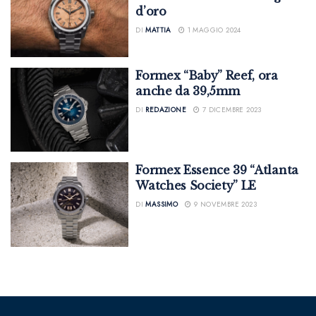
d’oro
DI
MATTIA
1 MAGGIO 2024
Formex “Baby” Reef, ora
anche da 39,5mm
DI
REDAZIONE
7 DICEMBRE 2023
Formex Essence 39 “Atlanta
Watches Society” LE
DI
MASSIMO
9 NOVEMBRE 2023