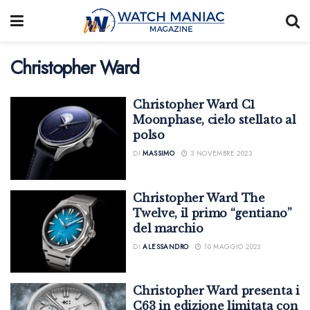
Christopher Ward
Christopher Ward C1
Moonphase, cielo stellato al
polso
DI
MASSIMO
3 NOVEMBRE 2023
Christopher Ward The
Twelve, il primo “gentiano”
del marchio
DI
ALESSANDRO
10 MAGGIO 2023
Christopher Ward presenta i
C63 in edizione limitata con