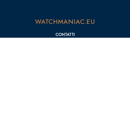
WATCHMANIAC.EU
CONTATTI
PRIVACY POLICY
COOKIE POLICY
SEZIONI
NEWS
MARCHI
RECENSIONI
© 2023 WatchManiac.eu