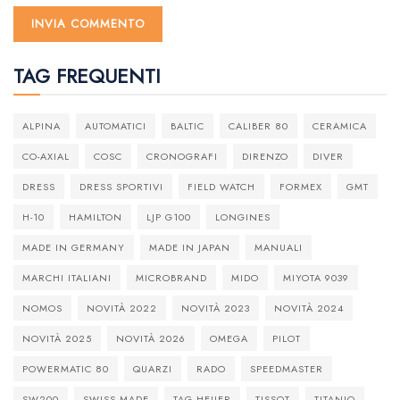
TAG FREQUENTI
ALPINA
AUTOMATICI
BALTIC
CALIBER 80
CERAMICA
CO-AXIAL
COSC
CRONOGRAFI
DIRENZO
DIVER
DRESS
DRESS SPORTIVI
FIELD WATCH
FORMEX
GMT
H-10
HAMILTON
LJP G100
LONGINES
MADE IN GERMANY
MADE IN JAPAN
MANUALI
MARCHI ITALIANI
MICROBRAND
MIDO
MIYOTA 9039
NOMOS
NOVITÀ 2022
NOVITÀ 2023
NOVITÀ 2024
NOVITÀ 2025
NOVITÀ 2026
OMEGA
PILOT
POWERMATIC 80
QUARZI
RADO
SPEEDMASTER
SW200
SWISS MADE
TAG HEUER
TISSOT
TITANIO