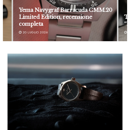
Yema Navygraf Barracuda CMM.20
Limited Edition, recensione
T
completa
“B
20 LUGLIO 2026
1