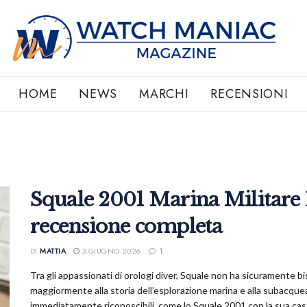
HOME
NEWS
MARCHI
RECENSIONI
Squale 2001 Marina Militare 
recensione completa
DI
MATTIA
3 GIUGNO 2026
1
Tra gli appassionati di orologi diver, Squale non ha sicuramente b
maggiormente alla storia dell’esplorazione marina e alla subacquea
immediatamente riconoscibili, come lo Squale 2001 con la sua cassa