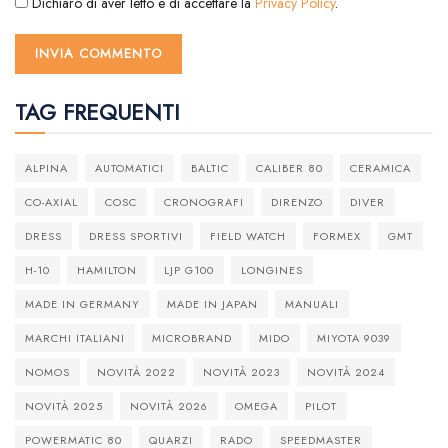
Dichiaro di aver letto e di accettare la
Privacy Policy
.
TAG FREQUENTI
ALPINA
AUTOMATICI
BALTIC
CALIBER 80
CERAMICA
CO-AXIAL
COSC
CRONOGRAFI
DIRENZO
DIVER
DRESS
DRESS SPORTIVI
FIELD WATCH
FORMEX
GMT
H-10
HAMILTON
LJP G100
LONGINES
MADE IN GERMANY
MADE IN JAPAN
MANUALI
MARCHI ITALIANI
MICROBRAND
MIDO
MIYOTA 9039
NOMOS
NOVITÀ 2022
NOVITÀ 2023
NOVITÀ 2024
NOVITÀ 2025
NOVITÀ 2026
OMEGA
PILOT
POWERMATIC 80
QUARZI
RADO
SPEEDMASTER