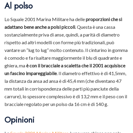
Al polso
Lo Squale 2001 Marina Militare ha delle
proporzioni che si
adattano bene anche a polsi piccoli
. Questa è una cassa
sostanzialmente priva di anse, quindi, a parità di diametro
rispetto ad altri modelli con forme più tradizionali, può
vantare un “lug to lug” molto contenuto. Il cinturino in gomma
è comodo e fa risaltare maggiormente il blu di quadrante e
ghiera, ma
è con il bracciale a scaletta che il 2001 acquisisce
un fascino impareggiabile
. Il diametro effettivo è di 41,5mm,
la distanza da ansa ad ansa è di 45,4 mm (che diventano 47
mm totali in corrispondenza delle parti più panciute della
carrure), lo spessore complessivo è di 13,2 mm e il peso con il
bracciale regolato per un polso da 16 cm è di 140 g.
Opinioni