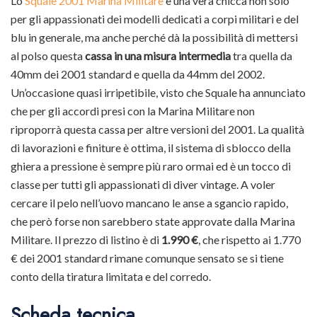
Lo
Squale 2001 Marina Militare
è una vera chicca non solo
per gli appassionati dei modelli dedicati a corpi militari e del
blu in generale, ma anche perché dà la possibilità di mettersi
al polso questa
cassa in una misura intermedia
tra quella da
40mm dei 2001 standard e quella da 44mm del 2002.
Un’occasione quasi irripetibile, visto che Squale ha annunciato
che per gli accordi presi con la Marina Militare non
riproporrà questa cassa per altre versioni del 2001. La qualità
di lavorazioni e finiture è ottima, il sistema di sblocco della
ghiera a pressione è sempre più raro ormai ed è un tocco di
classe per tutti gli appassionati di diver vintage. A voler
cercare il pelo nell’uovo mancano le anse a sgancio rapido,
che però forse non sarebbero state approvate dalla Marina
Militare. Il prezzo di listino è di
1.990 €
, che rispetto ai 1.770
€ dei 2001 standard rimane comunque sensato se si tiene
conto della tiratura limitata e del corredo.
Scheda tecnica