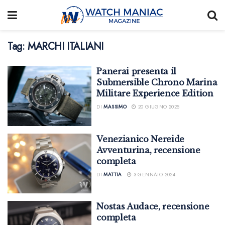
Tag:
MARCHI ITALIANI
Panerai presenta il
Submersible Chrono Marina
Militare Experience Edition
DI
MASSIMO
20 GIUGNO 2025
Venezianico Nereide
Avventurina, recensione
completa
DI
MATTIA
3 GENNAIO 2024
Nostas Audace, recensione
completa