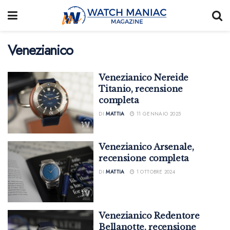
Venezianico
Venezianico Nereide
Titanio, recensione
completa
DI
MATTIA
11 GENNAIO 2025
Venezianico Arsenale,
recensione completa
DI
MATTIA
1 OTTOBRE 2024
Venezianico Redentore
Bellanotte, recensione