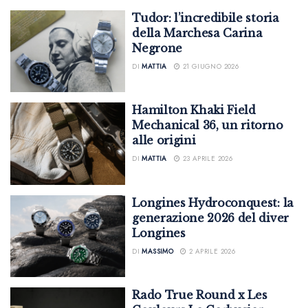
Tudor: l’incredibile storia
della Marchesa Carina
Negrone
DI
MATTIA
21 GIUGNO 2026
Hamilton Khaki Field
Mechanical 36, un ritorno
alle origini
DI
MATTIA
23 APRILE 2026
Longines Hydroconquest: la
generazione 2026 del diver
Longines
DI
MASSIMO
2 APRILE 2026
Rado True Round x Les