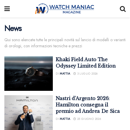
News
Qui sono elencate tutte le principali novità sul lancio di modelli o varianti
di orologi, con informazioni tecniche e prezzi
Khaki Field Auto The
Odyssey Limited Edition
DI
MATTIA
3 LUGLIO 2026
Nastri d’Argento 2026:
Hamilton consegna il
premio ad Andrea De Sica
DI
MATTIA
25 GIUGNO 2026