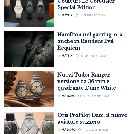
Couleurs Le Corbusier
Special Edition
DI
MATTIA
14 FEBBRAIO 2026
Hamilton nel gaming, ora
anche in Resident Evil
Requiem
DI
MATTIA
26 GENNAIO 2026
Nuovi Tudor Ranger:
versione da 36 mm e
quadrante Dune White
DI
MASSIMO
27 DICEMBRE 2025
Oris ProPilot Date: il nuovo
aviatore svizzero
DI
MASSIMO
11 DICEMBRE 2025