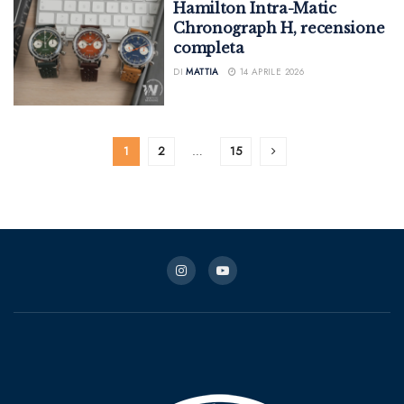
Hamilton Intra-Matic
Chronograph H, recensione
completa
DI
MATTIA
14 APRILE 2026
1
2
…
15