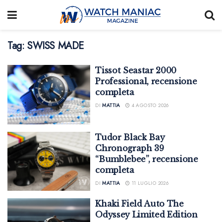
Tag:
SWISS MADE
Tissot Seastar 2000
Professional, recensione
completa
DI
MATTIA
4 AGOSTO 2026
Tudor Black Bay
Chronograph 39
“Bumblebee”, recensione
completa
DI
MATTIA
11 LUGLIO 2026
Khaki Field Auto The
Odyssey Limited Edition