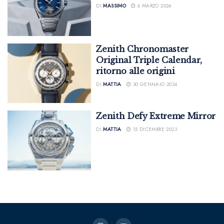
DI
MASSIMO
6 MARZO 2024
Zenith Chronomaster
Original Triple Calendar,
ritorno alle origini
DI
MATTIA
30 GENNAIO 2024
Zenith Defy Extreme Mirror
DI
MATTIA
15 DICEMBRE 2023