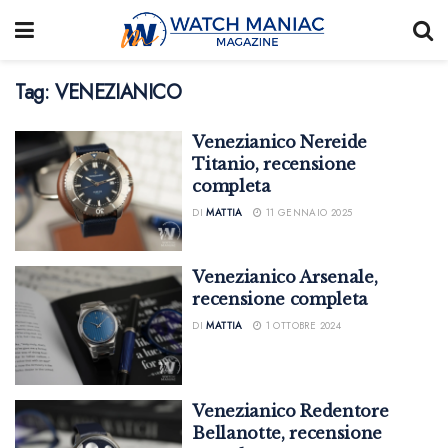
Tag:
VENEZIANICO
Venezianico Nereide
Titanio, recensione
completa
DI
MATTIA
11 GENNAIO 2025
Venezianico Arsenale,
recensione completa
DI
MATTIA
1 OTTOBRE 2024
Venezianico Redentore
Bellanotte, recensione