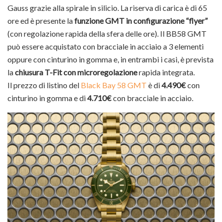
Gauss grazie alla spirale in silicio. La riserva di carica è di 65
ore ed è presente la
funzione GMT in configurazione “flyer”
(con regolazione rapida della sfera delle ore). Il BB58 GMT
può essere acquistato con bracciale in acciaio a 3 elementi
oppure con cinturino in gomma e, in entrambi i casi, è prevista
la
chiusura T-Fit con microregolazione
rapida integrata.
Il prezzo di listino del
Black Bay 58 GMT
è di
4.490€
con
cinturino in gomma e di
4.710€
con bracciale in acciaio.