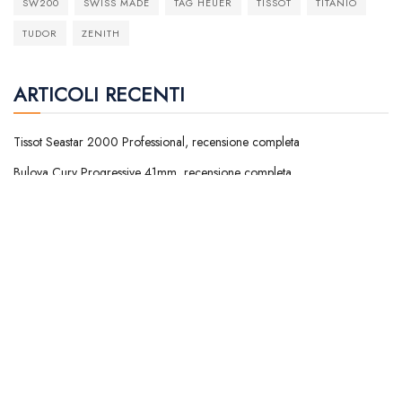
SW200
SWISS MADE
TAG HEUER
TISSOT
TITANIO
TUDOR
ZENITH
ARTICOLI RECENTI
Tissot Seastar 2000 Professional, recensione completa
Bulova Curv Progressive 41mm, recensione completa
Yema Navygraf Barracuda CMM.20 Limited Edition, recensione
completa
Tudor Black Bay Chronograph 39 “Bumblebee”, recensione completa
Khaki Field Auto The Odyssey Limited Edition