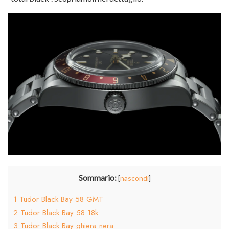
Sommario:
[
nascondi
]
1
Tudor Black Bay 58 GMT
2
Tudor Black Bay 58 18k
3
Tudor Black Bay ghiera nera