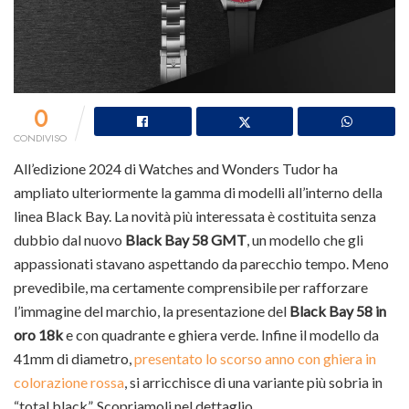
0
CONDIVISO
All’edizione 2024 di Watches and Wonders Tudor ha
ampliato ulteriormente la gamma di modelli all’interno della
linea Black Bay. La novità più interessata è costituita senza
dubbio dal nuovo
Black Bay 58 GMT
, un modello che gli
appassionati stavano aspettando da parecchio tempo. Meno
prevedibile, ma certamente comprensibile per rafforzare
l’immagine del marchio, la presentazione del
Black Bay 58 in
oro 18k
e con quadrante e ghiera verde. Infine il modello da
41mm di diametro,
presentato lo scorso anno con ghiera in
colorazione rossa
, si arricchisce di una variante più sobria in
“total black”. Scopriamoli nel dettaglio.