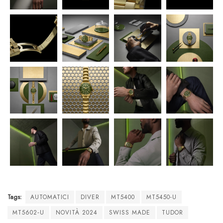
Tags:
AUTOMATICI
DIVER
MT5400
MT5450-U
MT5602‑U
NOVITÀ 2024
SWISS MADE
TUDOR