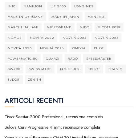
H-10
HAMILTON
LJP G100
LONGINES
MADE IN GERMANY
MADE IN JAPAN
MANUALI
MARCHI ITALIANI
MICROBRAND
MIDO
MIYOTA 9039
NOMOS
NOVITÀ 2022
NOVITÀ 2023
NOVITÀ 2024
NOVITÀ 2025
NOVITÀ 2026
OMEGA
PILOT
POWERMATIC 80
QUARZI
RADO
SPEEDMASTER
SW200
SWISS MADE
TAG HEUER
TISSOT
TITANIO
TUDOR
ZENITH
ARTICOLI RECENTI
Tissot Seastar 2000 Professional, recensione completa
Bulova Curv Progressive 41mm, recensione completa
Yema Navygraf Barracuda CMM.20 Limited Edition, recensione