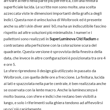
arrivare al nero nella parte più periferica, con una finitura
superficiale lucida. Le scritte non sono molte, una scelta
azzeccata viste le dimensioni importanti della grafica degli
indici. Questa non è un’esclusiva di Wolbrook ed è presente
anche su altri skin diver anni ’60, ma ha un indiscutibile fascino
rispetto ad altre soluzioni più minimaliste. I numeri e i
pallettoni sono realizzati in
SuperLuminova Old Radium
e
contrastano alla perfezione con la colorazione scura del
quadrante. Questa versione è sprovvista della finestra della
data, che invece in altre configurazioni è posizionata tra ore 4
e ore 5.
Le sfere riprendono il design già utilizzato in passato da
Wolbrook, con quella delle ore a freccione. La finitura, lucida
ai lati e spazzolata nella parte centrale, è ben realizzata anche
se osservata con la lente macro. Anche la luminescenza è
molto buona, con sfere e indici che restano ben visibili a
lungo, e solo i riferimenti sulla ghiera tendono ad affievolirsi
un po’ più rapidamente.