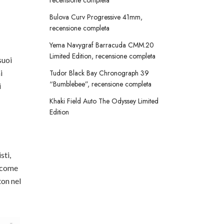
recensione completa
Bulova Curv Progressive 41mm,
recensione completa
Yema Navygraf Barracuda CMM.20
Limited Edition, recensione completa
 suoi
i
Tudor Black Bay Chronograph 39
“Bumblebee”, recensione completa
i
Khaki Field Auto The Odyssey Limited
Edition
sti,
i come
ton nel