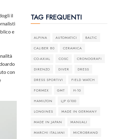
TAG FREQUENTI
ogli il
rnalisti
bblico e
ALPINA
AUTOMATICI
BALTIC
CALIBER 80
CERAMICA
nalità
CO-AXIAL
COSC
CRONOGRAFI
 Edoardo
DIRENZO
DIVER
DRESS
duto con
e
DRESS SPORTIVI
FIELD WATCH
FORMEX
GMT
H-10
HAMILTON
LJP G100
LONGINES
MADE IN GERMANY
MADE IN JAPAN
MANUALI
MARCHI ITALIANI
MICROBRAND