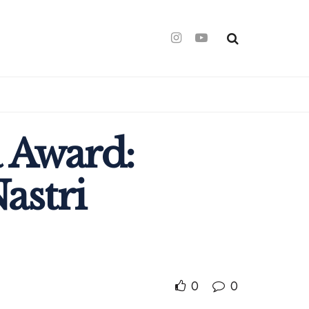
 Award:
astri
0
0