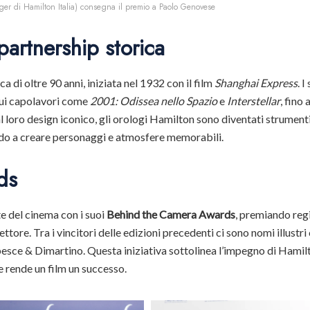
r di Hamilton Italia) consegna il premio a Paolo Genovese
partnership storica
di oltre 90 anni, iniziata nel 1932 con il film
Shanghai Express
. I
 cui capolavori come
2001: Odissea nello Spazio
e
Interstellar
, fino a
al loro design iconico, gli orologi Hamilton sono diventati strument
ndo a creare personaggi e atmosfere memorabili.
ds
te del cinema con i suoi
Behind the Camera Awards
, premiando regi
ettore. Tra i vincitori delle edizioni precedenti ci sono nomi illustr
esce & Dimartino. Questa iniziativa sottolinea l’impegno di Hamil
he rende un film un successo.