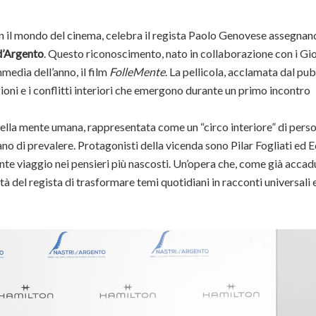
n il mondo del cinema, celebra il regista Paolo Genovese assegnand
d’Argento
. Questo riconoscimento, nato in collaborazione con i Gio
media dell’anno, il film
FolleMente
. La pellicola, acclamata dal pu
ozioni e i conflitti interiori che emergono durante un primo incontro
lla mente umana, rappresentata come un “circo interiore” di perso
ano di prevalere. Protagonisti della vicenda sono Pilar Fogliati ed
tente viaggio nei pensieri più nascosti. Un’opera che, come già acca
tà del regista di trasformare temi quotidiani in racconti universali 