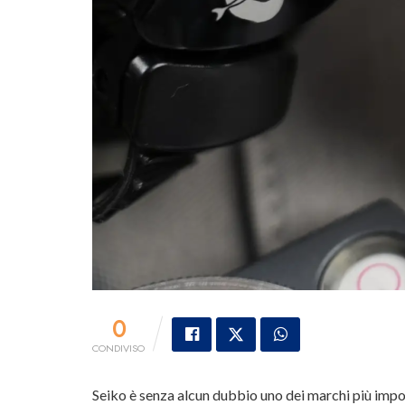
0
CONDIVISO
Seiko è senza alcun dubbio uno dei marchi più impo