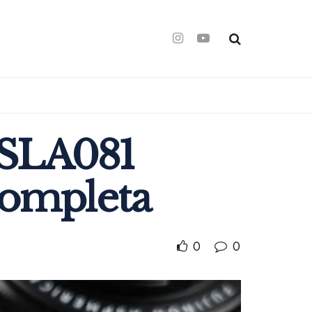
 SLA081
completa
0
0