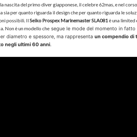
la nascita del primo diver giapponese, il celebre 62mas, e nel corso
 sia per quanto riguarda il design che per quanto riguarda le soluz
ni possibili. Il
Seiko Prospex Marinemaster SLA081
è una limited 
ca. Non è un modello che
segue le mode del momento in fatto 
per diametro e spessore, ma rappresenta
un compendio di 
o negli ultimi 60 anni
.