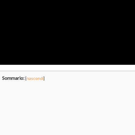
Sommario:
[
nascondi
]