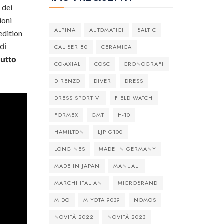
 dei
ioni
ALPINA
AUTOMATICI
BALTIC
edition
di
CALIBER 80
CERAMICA
tutto
CO-AXIAL
COSC
CRONOGRAFI
DIRENZO
DIVER
DRESS
DRESS SPORTIVI
FIELD WATCH
FORMEX
GMT
H-10
HAMILTON
LJP G100
LONGINES
MADE IN GERMANY
MADE IN JAPAN
MANUALI
MARCHI ITALIANI
MICROBRAND
MIDO
MIYOTA 9039
NOMOS
NOVITÀ 2022
NOVITÀ 2023