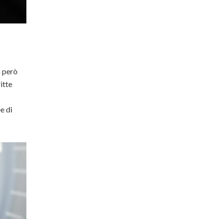
a però
itte
e di