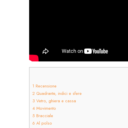
1
Recensione
2
Quadrante, indici e sfere
3
Vetro, ghiera e cassa
4
Movimento
5
Bracciale
6
Al polso