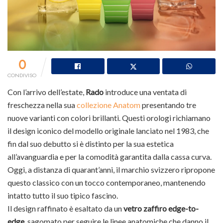
0
CONDIVISO
Con l’arrivo dell’estate,
Rado
introduce una ventata di
freschezza nella sua
collezione Anatom
presentando tre
nuove varianti con colori brillanti. Questi orologi richiamano
il design iconico del modello originale lanciato nel 1983, che
fin dal suo debutto si è distinto per la sua estetica
all’avanguardia e per la comodità garantita dalla cassa curva.
Oggi, a distanza di quarant’anni, il marchio svizzero ripropone
questo classico con un tocco contemporaneo, mantenendo
intatto tutto il suo tipico fascino.
Il design raffinato è esaltato da un
vetro zaffiro edge-to-
edge
, sagomato per seguire le linee anatomiche che danno il