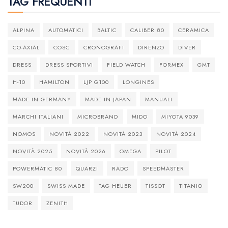
TAG FREQUENTI
ALPINA
AUTOMATICI
BALTIC
CALIBER 80
CERAMICA
CO-AXIAL
COSC
CRONOGRAFI
DIRENZO
DIVER
DRESS
DRESS SPORTIVI
FIELD WATCH
FORMEX
GMT
H-10
HAMILTON
LJP G100
LONGINES
MADE IN GERMANY
MADE IN JAPAN
MANUALI
MARCHI ITALIANI
MICROBRAND
MIDO
MIYOTA 9039
NOMOS
NOVITÀ 2022
NOVITÀ 2023
NOVITÀ 2024
NOVITÀ 2025
NOVITÀ 2026
OMEGA
PILOT
POWERMATIC 80
QUARZI
RADO
SPEEDMASTER
SW200
SWISS MADE
TAG HEUER
TISSOT
TITANIO
TUDOR
ZENITH