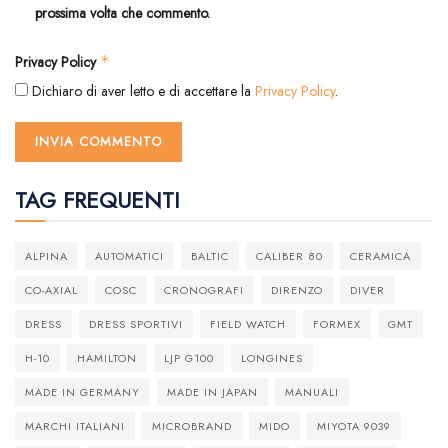
prossima volta che commento.
Privacy Policy
*
Dichiaro di aver letto e di accettare la
Privacy Policy
.
TAG FREQUENTI
ALPINA
AUTOMATICI
BALTIC
CALIBER 80
CERAMICA
CO-AXIAL
COSC
CRONOGRAFI
DIRENZO
DIVER
DRESS
DRESS SPORTIVI
FIELD WATCH
FORMEX
GMT
H-10
HAMILTON
LJP G100
LONGINES
MADE IN GERMANY
MADE IN JAPAN
MANUALI
MARCHI ITALIANI
MICROBRAND
MIDO
MIYOTA 9039