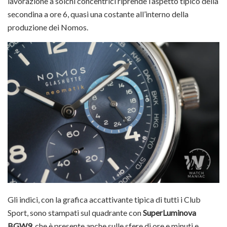
lavorazione a solchi concentrici riprende l’aspetto tipico della
secondina a ore 6, quasi una costante all’interno della
produzione dei Nomos.
Gli indici, con la grafica accattivante tipica di tutti i Club
Sport, sono stampati sul quadrante con
SuperLuminova
BGW9
, che è presente anche sulle sfere di ore e minuti e