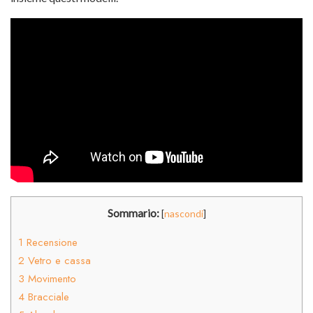
Sommario:
[
nascondi
]
1
Recensione
2
Vetro e cassa
3
Movimento
4
Bracciale