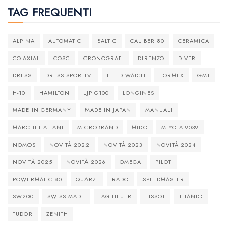
TAG FREQUENTI
ALPINA
AUTOMATICI
BALTIC
CALIBER 80
CERAMICA
CO-AXIAL
COSC
CRONOGRAFI
DIRENZO
DIVER
DRESS
DRESS SPORTIVI
FIELD WATCH
FORMEX
GMT
H-10
HAMILTON
LJP G100
LONGINES
MADE IN GERMANY
MADE IN JAPAN
MANUALI
MARCHI ITALIANI
MICROBRAND
MIDO
MIYOTA 9039
NOMOS
NOVITÀ 2022
NOVITÀ 2023
NOVITÀ 2024
NOVITÀ 2025
NOVITÀ 2026
OMEGA
PILOT
POWERMATIC 80
QUARZI
RADO
SPEEDMASTER
SW200
SWISS MADE
TAG HEUER
TISSOT
TITANIO
TUDOR
ZENITH