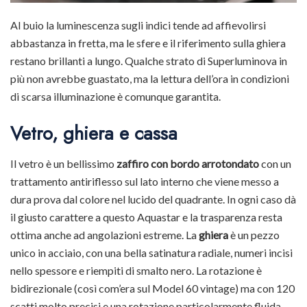
Al buio la luminescenza sugli indici tende ad affievolirsi
abbastanza in fretta, ma le sfere e il riferimento sulla ghiera
restano brillanti a lungo. Qualche strato di Superluminova in
più non avrebbe guastato, ma la lettura dell’ora in condizioni
di scarsa illuminazione è comunque garantita.
Vetro, ghiera e cassa
Il vetro è un bellissimo
zaffiro con bordo arrotondato
con un
trattamento antiriflesso sul lato interno che viene messo a
dura prova dal colore nel lucido del quadrante. In ogni caso dà
il giusto carattere a questo Aquastar e la trasparenza resta
ottima anche ad angolazioni estreme. La
ghiera
è un pezzo
unico in acciaio, con una bella satinatura radiale, numeri incisi
nello spessore e riempiti di smalto nero. La rotazione è
bidirezionale (così com’era sul Model 60 vintage) ma con 120
scatti molto precisi e una rotazione particolarmente fluida