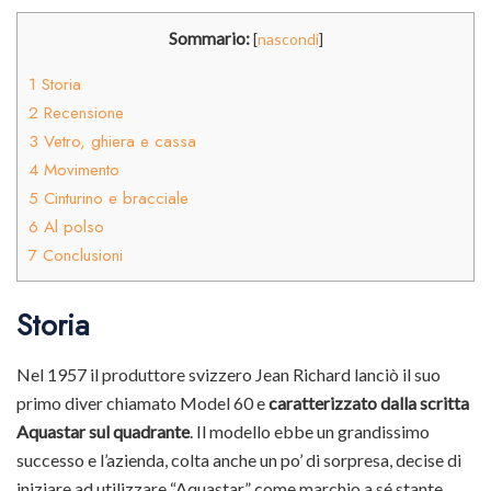
Sommario:
[
nascondi
]
1
Storia
2
Recensione
3
Vetro, ghiera e cassa
4
Movimento
5
Cinturino e bracciale
6
Al polso
7
Conclusioni
Storia
Nel 1957 il produttore svizzero Jean Richard lanciò il suo
primo diver chiamato Model 60 e
caratterizzato dalla scritta
Aquastar sul quadrante
. Il modello ebbe un grandissimo
successo e l’azienda, colta anche un po’ di sorpresa, decise di
iniziare ad utilizzare “Aquastar” come marchio a sé stante