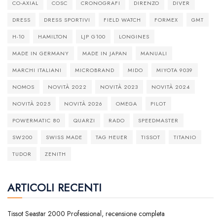
CO-AXIAL
COSC
CRONOGRAFI
DIRENZO
DIVER
DRESS
DRESS SPORTIVI
FIELD WATCH
FORMEX
GMT
H-10
HAMILTON
LJP G100
LONGINES
MADE IN GERMANY
MADE IN JAPAN
MANUALI
MARCHI ITALIANI
MICROBRAND
MIDO
MIYOTA 9039
NOMOS
NOVITÀ 2022
NOVITÀ 2023
NOVITÀ 2024
NOVITÀ 2025
NOVITÀ 2026
OMEGA
PILOT
POWERMATIC 80
QUARZI
RADO
SPEEDMASTER
SW200
SWISS MADE
TAG HEUER
TISSOT
TITANIO
TUDOR
ZENITH
ARTICOLI RECENTI
Tissot Seastar 2000 Professional, recensione completa