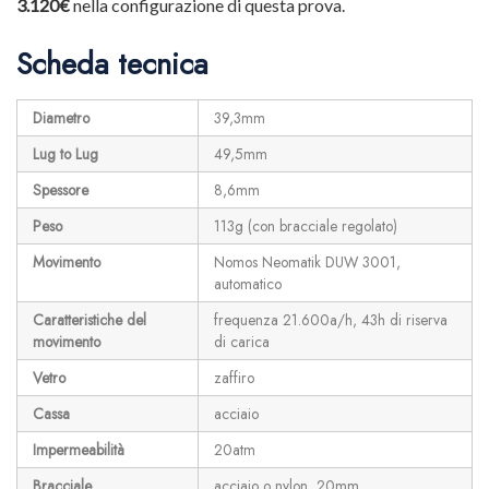
3.120€
nella configurazione di questa prova.
Scheda tecnica
Diametro
39,3mm
Lug to Lug
49,5mm
Spessore
8,6mm
Peso
113g (con bracciale regolato)
Movimento
Nomos Neomatik DUW 3001,
automatico
Caratteristiche del
frequenza 21.600a/h, 43h di riserva
movimento
di carica
Vetro
zaffiro
Cassa
acciaio
Impermeabilità
20atm
Bracciale
acciaio o nylon, 20mm