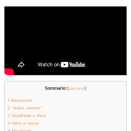
Sommario:
[
nascondi
]
1
Recensione
2
“Indian summer”
3
Quadrante e sfere
4
Vetro e cassa
5
Movimento