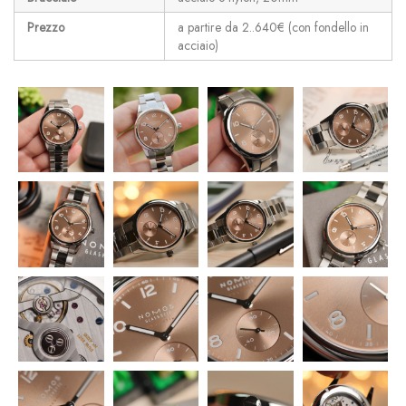
Prezzo
a partire da 2..640€ (con fondello in
acciaio)