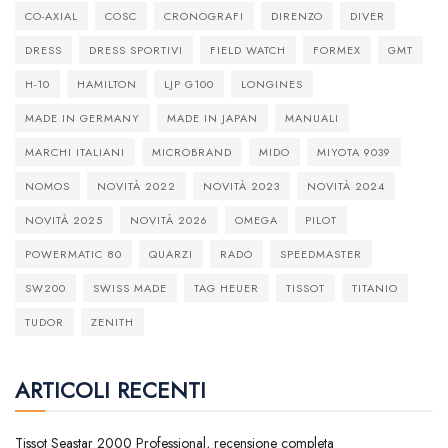
CO-AXIAL
COSC
CRONOGRAFI
DIRENZO
DIVER
DRESS
DRESS SPORTIVI
FIELD WATCH
FORMEX
GMT
H-10
HAMILTON
LJP G100
LONGINES
MADE IN GERMANY
MADE IN JAPAN
MANUALI
MARCHI ITALIANI
MICROBRAND
MIDO
MIYOTA 9039
NOMOS
NOVITÀ 2022
NOVITÀ 2023
NOVITÀ 2024
NOVITÀ 2025
NOVITÀ 2026
OMEGA
PILOT
POWERMATIC 80
QUARZI
RADO
SPEEDMASTER
SW200
SWISS MADE
TAG HEUER
TISSOT
TITANIO
TUDOR
ZENITH
ARTICOLI RECENTI
Tissot Seastar 2000 Professional, recensione completa