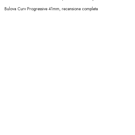
Bulova Curv Progressive 41mm, recensione completa
Yema Navygraf Barracuda CMM.20 Limited Edition, recensione
completa
Tudor Black Bay Chronograph 39 “Bumblebee”, recensione completa
Khaki Field Auto The Odyssey Limited Edition