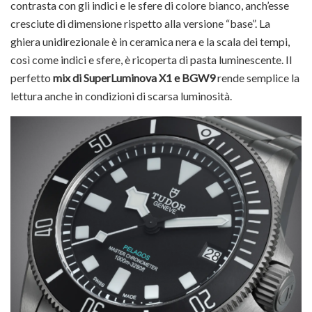
contrasta con gli indici e le sfere di colore bianco, anch’esse
cresciute di dimensione rispetto alla versione “base”. La
ghiera unidirezionale è in ceramica nera e la scala dei tempi,
così come indici e sfere, è ricoperta di pasta luminescente. Il
perfetto
mix di SuperLuminova X1 e BGW9
rende semplice la
lettura anche in condizioni di scarsa luminosità.