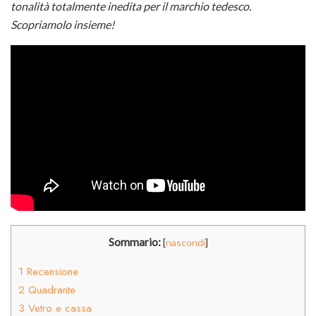
tonalità totalmente inedita per il marchio tedesco.
Scopriamolo insieme!
Sommario:
[
nascondi
]
1
Recensione
2
Quadrante
3
Vetro e cassa