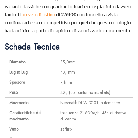
varianti classiche con quadranti chiari e mi è piaciuto davvero
tanto. Il
prezzo di listino
di
2.940€
con fondello a vista
continua ad essere competitivo per quel che questo orologio
ha da offrire, a patto di capirlo e di valorizzarlo come merita.
Scheda Tecnica
Diametro
35,0mm
Lug to Lug
43,1mm
Spessore
7,1mm
Peso
42g (con cinturino installato)
Movimento
Neomatik DUW 3001, automatico
Caratteristiche del
frequenza 21.600a/h, 43h di riserva
movimento
di carica
Vetro
zaffiro