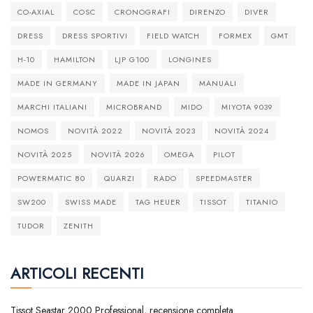
CO-AXIAL
COSC
CRONOGRAFI
DIRENZO
DIVER
DRESS
DRESS SPORTIVI
FIELD WATCH
FORMEX
GMT
H-10
HAMILTON
LJP G100
LONGINES
MADE IN GERMANY
MADE IN JAPAN
MANUALI
MARCHI ITALIANI
MICROBRAND
MIDO
MIYOTA 9039
NOMOS
NOVITÀ 2022
NOVITÀ 2023
NOVITÀ 2024
NOVITÀ 2025
NOVITÀ 2026
OMEGA
PILOT
POWERMATIC 80
QUARZI
RADO
SPEEDMASTER
SW200
SWISS MADE
TAG HEUER
TISSOT
TITANIO
TUDOR
ZENITH
ARTICOLI RECENTI
Tissot Seastar 2000 Professional, recensione completa