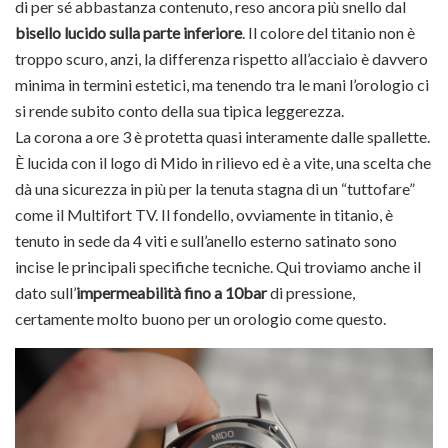
di per sé abbastanza contenuto, reso ancora più snello dal
bisello lucido sulla parte inferiore
. Il colore del titanio non è
troppo scuro, anzi, la differenza rispetto all’acciaio è davvero
minima in termini estetici, ma tenendo tra le mani l’orologio ci
si rende subito conto della sua tipica leggerezza.
La corona a ore 3 è protetta quasi interamente dalle spallette.
È lucida con il logo di Mido in rilievo ed è a vite, una scelta che
dà una sicurezza in più per la tenuta stagna di un “tuttofare”
come il Multifort TV. Il fondello, ovviamente in titanio, è
tenuto in sede da 4 viti e sull’anello esterno satinato sono
incise le principali specifiche tecniche. Qui troviamo anche il
dato sull’
impermeabilità fino a 10bar
di pressione,
certamente molto buono per un orologio come questo.