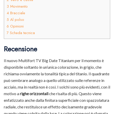
3
Movimento
4
Bracciale
5
Al polso
6
Opinioni
7
Scheda tecnica
Recensione
Il nuovo Multifort TV Big Date Titanium per il momento è
disponibile soltanto in un’unica colorazione, in grigio, che
richiama ovviamente la tonalità tipica del titanio. Il quadrante
può sembrare analogo a quello utilizzato sulle referenze in
acciaio, ma in realtà non è così. I solchi sono più evidenti, con il
motivo a
righe orizzontali
che risalta di più. Questo viene
enfatizzato anche dalla finitura superficiale con spazzolatura
radiale, che restituisce un effetto decisamente gradevole
quando viene colpita dalla luce. La colorazione poi è sfumata,