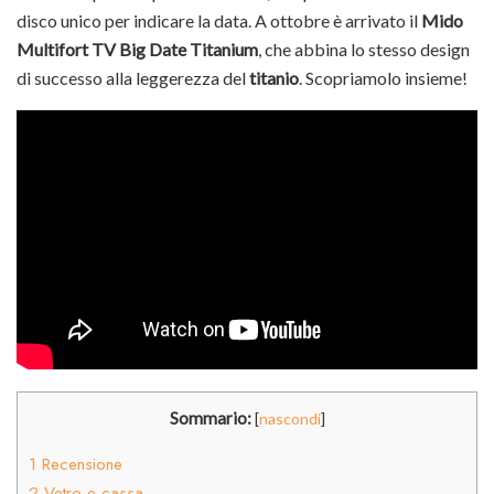
disco unico per indicare la data. A ottobre è arrivato il
Mido
Multifort TV Big Date Titanium
, che abbina lo stesso design
di successo alla leggerezza del
titanio
. Scopriamolo insieme!
Sommario:
[
nascondi
]
1
Recensione
2
Vetro e cassa