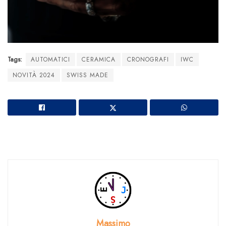
Tags:
AUTOMATICI
CERAMICA
CRONOGRAFI
IWC
NOVITÀ 2024
SWISS MADE
Massimo