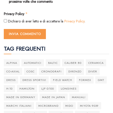
prossima volta che commento.
Privacy Policy
*
Dichiaro di aver letto e di accettare la
Privacy Policy
.
TAG FREQUENTI
ALPINA
AUTOMATICI
BALTIC
CALIBER 80
CERAMICA
CO-AXIAL
COSC
CRONOGRAFI
DIRENZO
DIVER
DRESS
DRESS SPORTIVI
FIELD WATCH
FORMEX
GMT
H-10
HAMILTON
LJP G100
LONGINES
MADE IN GERMANY
MADE IN JAPAN
MANUALI
MARCHI ITALIANI
MICROBRAND
MIDO
MIYOTA 9039