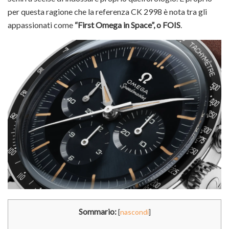
per questa ragione che la referenza CK 2998 è nota tra gli
appassionati come
“First Omega in Space”, o FOIS
.
Sommario:
[
nascondi
]