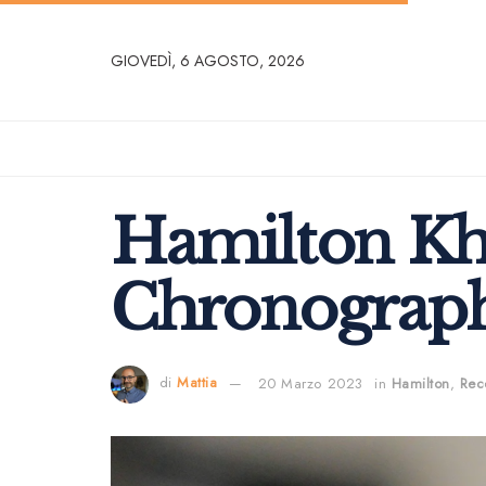
GIOVEDÌ, 6 AGOSTO, 2026
Hamilton Kha
Chronograph
di
Mattia
20 Marzo 2023
in
Hamilton
,
Rec