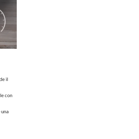
e il
ale con
è una