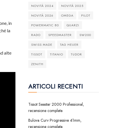
NOVITÀ 2024
NOVITÀ 2025
NOVITÀ 2026
OMEGA
PILOT
one, in
POWERMATIC 80
QUARZI
ché la
RADO
SPEEDMASTER
SW200
SWISS MADE
TAG HEUER
ad alte
TISSOT
TITANIO
TUDOR
ZENITH
ARTICOLI RECENTI
Tissot Seastar 2000 Professional,
recensione completa
Bulova Curv Progressive 41mm,
recensione completa