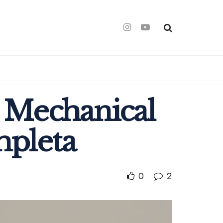
 Mechanical
mpleta
0
2