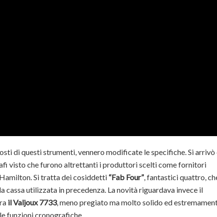
costi di questi strumenti, vennero modificate le specifiche. Si arrivò
i visto che furono altrettanti i produttori scelti come fornitori
 Hamilton. Si tratta dei cosiddetti
“Fab Four”
, fantastici quattro, ch
 cassa utilizzata in precedenza. La novità riguardava invece il
era
il Valjoux 7733
, meno pregiato ma molto solido ed estremamen
r le funzioni cronografiche.