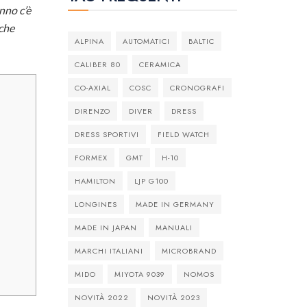
nno c’è
 che
ALPINA
AUTOMATICI
BALTIC
CALIBER 80
CERAMICA
CO-AXIAL
COSC
CRONOGRAFI
DIRENZO
DIVER
DRESS
DRESS SPORTIVI
FIELD WATCH
FORMEX
GMT
H-10
HAMILTON
LJP G100
LONGINES
MADE IN GERMANY
MADE IN JAPAN
MANUALI
MARCHI ITALIANI
MICROBRAND
MIDO
MIYOTA 9039
NOMOS
NOVITÀ 2022
NOVITÀ 2023