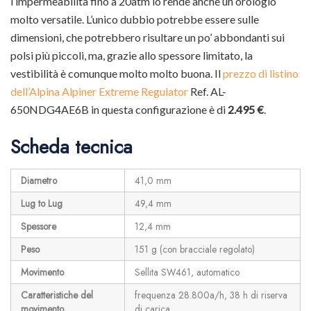
l’impermeabilità fino a 20atm lo rende anche un orologio
molto versatile. L’unico dubbio potrebbe essere sulle
dimensioni, che potrebbero risultare un po’ abbondanti sui
polsi più piccoli, ma, grazie allo spessore limitato, la
vestibilità è comunque molto molto buona. Il
prezzo di listino
dell’Alpina Alpiner Extreme Regulator
Ref. AL-
650NDG4AE6B in questa configurazione è di
2.495 €
.
Scheda tecnica
Diametro
41,0 mm
Lug to Lug
49,4 mm
Spessore
12,4 mm
Peso
151 g (con bracciale regolato)
Movimento
Sellita SW461, automatico
Caratteristiche del
frequenza 28.800a/h, 38 h di riserva
movimento
di carica