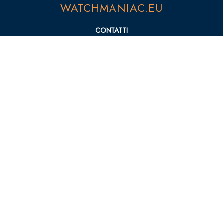
WATCHMANIAC.EU
CONTATTI
PRIVACY POLICY
COOKIE POLICY
SEZIONI
NEWS
MARCHI
RECENSIONI
© 2023 WatchManiac.eu
Le tue preferenze relative alla privacy
Informativa sulla raccolta