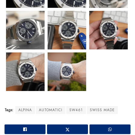
Tags:
ALPINA
AUTOMATICI
SW461
SWISS MADE