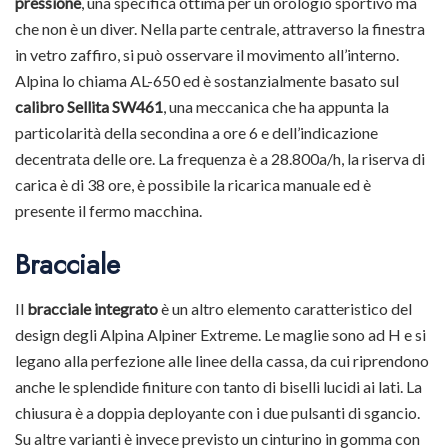
pressione
, una specifica ottima per un orologio sportivo ma
che non è un diver. Nella parte centrale, attraverso la finestra
in vetro zaffiro, si può osservare il movimento all’interno.
Alpina lo chiama AL-650 ed è sostanzialmente basato sul
calibro Sellita SW461
, una meccanica che ha appunta la
particolarità della secondina a ore 6 e dell’indicazione
decentrata delle ore. La frequenza è a 28.800a/h, la riserva di
carica è di 38 ore, è possibile la ricarica manuale ed è
presente il fermo macchina.
Bracciale
Il
bracciale integrato
è un altro elemento caratteristico del
design degli Alpina Alpiner Extreme. Le maglie sono ad H e si
legano alla perfezione alle linee della cassa, da cui riprendono
anche le splendide finiture con tanto di biselli lucidi ai lati. La
chiusura è a doppia deployante con i due pulsanti di sgancio.
Su altre varianti è invece previsto un cinturino in gomma con