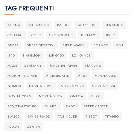
TAG FREQUENTI
ALPINA
AUTOMATICI
BALTIC
CALIBER 80
CERAMICA
CO-AXIAL
COSC
CRONOGRAFI
DIRENZO
DIVER
DRESS
DRESS SPORTIVI
FIELD WATCH
FORMEX
GMT
H-10
HAMILTON
LJP G100
LONGINES
MADE IN GERMANY
MADE IN JAPAN
MANUALI
MARCHI ITALIANI
MICROBRAND
MIDO
MIYOTA 9039
NOMOS
NOVITÀ 2022
NOVITÀ 2023
NOVITÀ 2024
NOVITÀ 2025
NOVITÀ 2026
OMEGA
PILOT
POWERMATIC 80
QUARZI
RADO
SPEEDMASTER
SW200
SWISS MADE
TAG HEUER
TISSOT
TITANIO
TUDOR
ZENITH