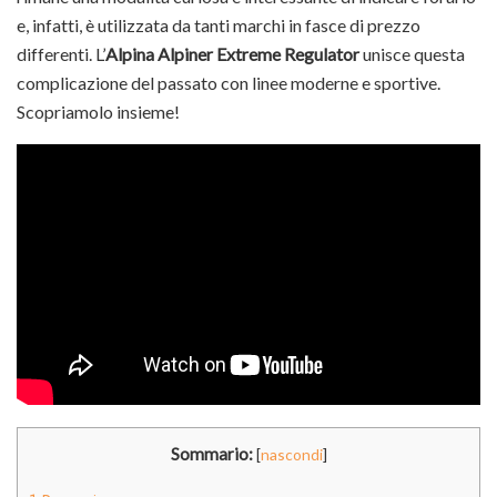
e, infatti, è utilizzata da tanti marchi in fasce di prezzo
differenti. L’
Alpina Alpiner Extreme Regulator
unisce questa
complicazione del passato con linee moderne e sportive.
Scopriamolo insieme!
Sommario:
[
nascondi
]