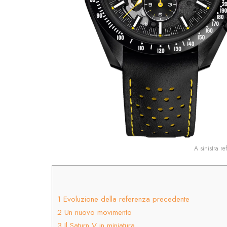
A sinistra r
1
Evoluzione della referenza precedente
2
Un nuovo movimento
3
Il Saturn V in miniatura