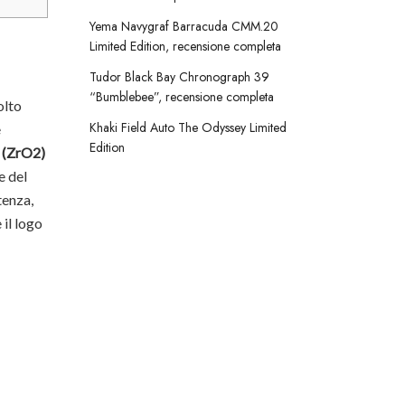
Yema Navygraf Barracuda CMM.20
Limited Edition, recensione completa
Tudor Black Bay Chronograph 39
“Bumblebee”, recensione completa
olto
Khaki Field Auto The Odyssey Limited
e
Edition
a (ZrO2)
e del
tenza,
 il logo