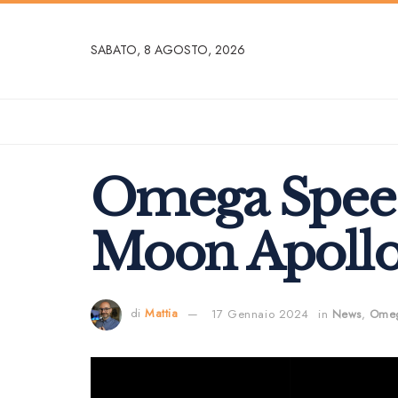
SABATO, 8 AGOSTO, 2026
Omega Speed
Moon Apollo 
di
Mattia
17 Gennaio 2024
in
News
,
Ome