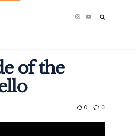
e of the
ello
0
0