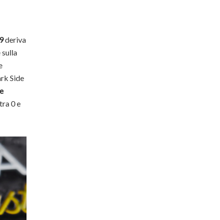
9
deriva
 sulla
e
ark Side
ne
tra 0 e