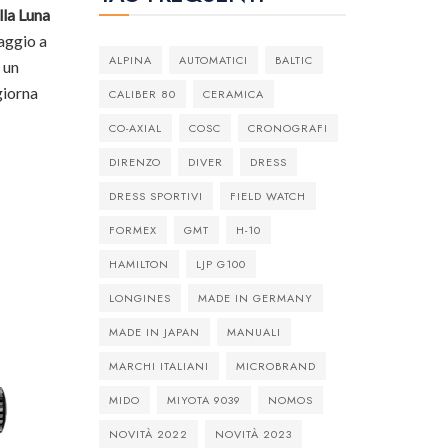
lla Luna
aggio a
ALPINA
AUTOMATICI
BALTIC
 un
giorna
CALIBER 80
CERAMICA
CO-AXIAL
COSC
CRONOGRAFI
DIRENZO
DIVER
DRESS
DRESS SPORTIVI
FIELD WATCH
FORMEX
GMT
H-10
HAMILTON
LJP G100
LONGINES
MADE IN GERMANY
MADE IN JAPAN
MANUALI
MARCHI ITALIANI
MICROBRAND
MIDO
MIYOTA 9039
NOMOS
NOVITÀ 2022
NOVITÀ 2023