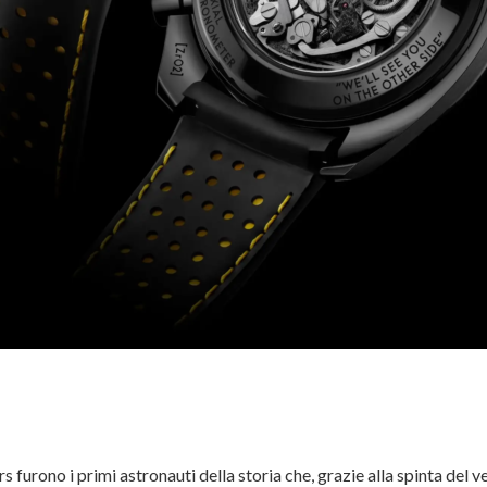
urono i primi astronauti della storia che, grazie alla spinta del v