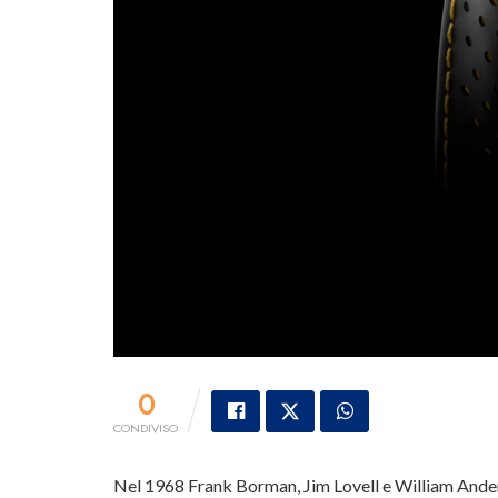
0
CONDIVISO
Nel 1968 Frank Borman, Jim Lovell e William Anders f