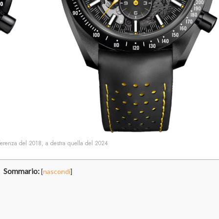
eferenza del 2018, a destra quella del 2024
Sommario:
[
nascondi
]