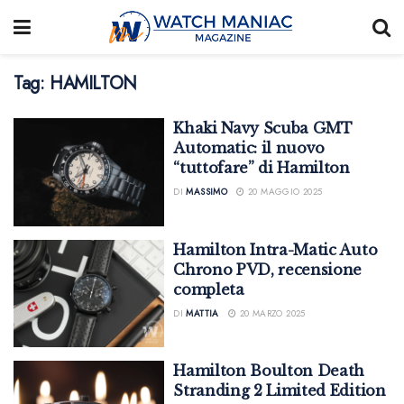
Tag:
HAMILTON
Khaki Navy Scuba GMT
Automatic: il nuovo
“tuttofare” di Hamilton
DI
MASSIMO
20 MAGGIO 2025
Hamilton Intra-Matic Auto
Chrono PVD, recensione
completa
DI
MATTIA
20 MARZO 2025
Hamilton Boulton Death
Stranding 2 Limited Edition