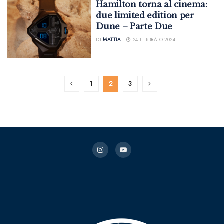
Hamilton torna al cinema:
due limited edition per
Dune – Parte Due
DI
MATTIA
24 FEBBRAIO 2024
1
2
3