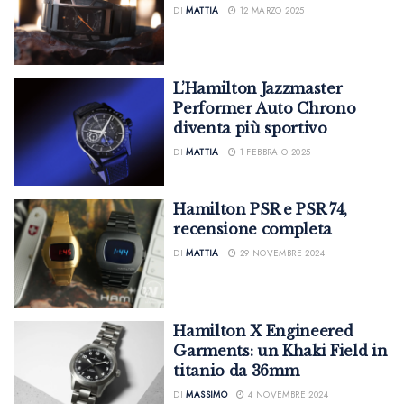
DI
MATTIA
12 MARZO 2025
L’Hamilton Jazzmaster
Performer Auto Chrono
diventa più sportivo
DI
MATTIA
1 FEBBRAIO 2025
Hamilton PSR e PSR 74,
recensione completa
DI
MATTIA
29 NOVEMBRE 2024
Hamilton X Engineered
Garments: un Khaki Field in
titanio da 36mm
DI
MASSIMO
4 NOVEMBRE 2024