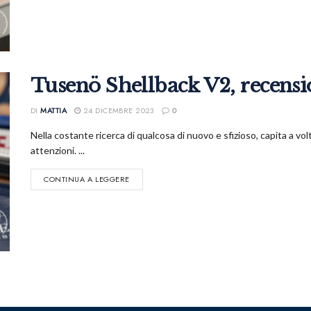
Tusenö Shellback V2, recens
DI
MATTIA
24 DICEMBRE 2023
0
Nella costante ricerca di qualcosa di nuovo e sfizioso, capita a vol
attenzioni. ...
CONTINUA A LEGGERE