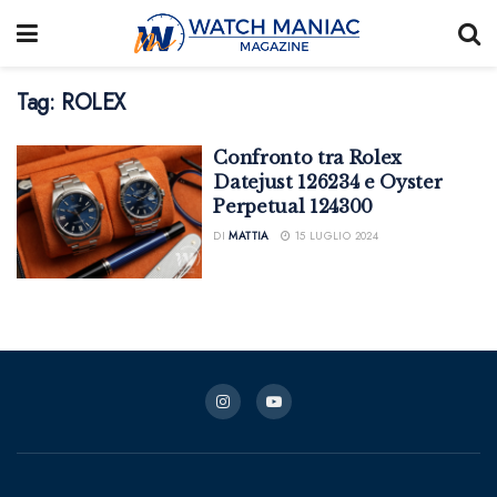
Tag:
ROLEX
Confronto tra Rolex
Datejust 126234 e Oyster
Perpetual 124300
DI
MATTIA
15 LUGLIO 2024