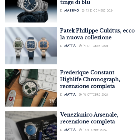
tinge di blu
DI
MASSIMO
13 DICEMBRE 2024
Patek Philippe Cubitus, ecco
la nuova collezione
DI
MATTIA
19 OTTOBRE 2024
Frederique Constant
Highlife Chronograph,
recensione completa
DI
MATTIA
18 OTTOBRE 2024
Venezianico Arsenale,
recensione completa
DI
MATTIA
1 OTTOBRE 2024