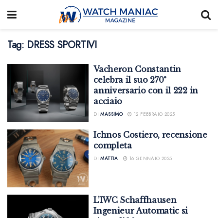
Tag:
DRESS SPORTIVI
Vacheron Constantin
celebra il suo 270°
anniversario con il 222 in
acciaio
DI
MASSIMO
12 FEBBRAIO 2025
Ichnos Costiero, recensione
completa
DI
MATTIA
16 GENNAIO 2025
L’IWC Schaffhausen
Ingenieur Automatic si