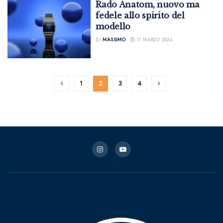
Rado Anatom, nuovo ma
fedele allo spirito del
modello
DI
MASSIMO
11 MARZO 2024
1
2
3
4