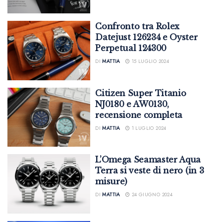
Confronto tra Rolex
Datejust 126234 e Oyster
Perpetual 124300
DI
MATTIA
15 LUGLIO 2024
Citizen Super Titanio
NJ0180 e AW0130,
recensione completa
DI
MATTIA
1 LUGLIO 2024
L’Omega Seamaster Aqua
Terra si veste di nero (in 3
misure)
DI
MATTIA
24 GIUGNO 2024